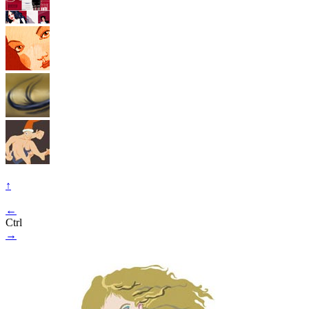
↑
←
Ctrl
→