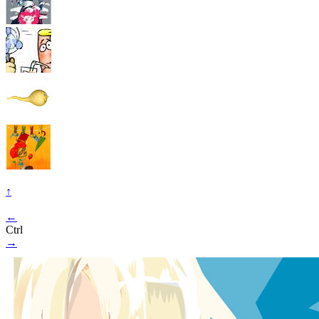
↑
←
Ctrl
→