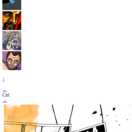
↑
←
Ctrl
→