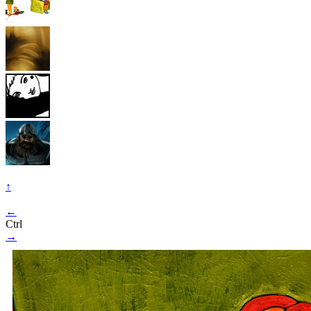
↑
←
Ctrl
→