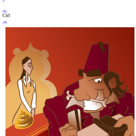
←
Ctrl
→