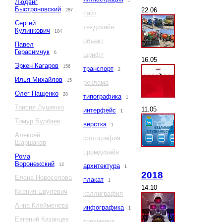
1
Людвиг
Быстроновский
22.06
287
сайт
Сергей
техдизайн
Кулинкович
104
объект
Павел
Герасимчук
6
шрифт
16.05
Эркен Кагаров
156
транспорт
2
Илья Михайлов
15
реклама
Олег Пащенко
28
типографика
1
Таисия Лушенко
11.05
интерфейс
1
Тимур Бурбаев
верстка
1
Алексей
фотография
Шаршаков
промдизайн
Рома
Воронежский
12
архитектура
1
2018
Елена Новоселова
плакат
1
14.10
Ксения Ерулевич
каллиграфия
Анна Клейменова
инфографика
1
Евгений Казанцев
трехмерка