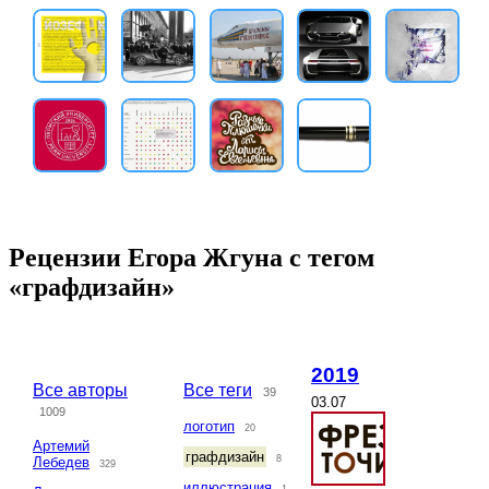
Рецензии Егора Жгуна с тегом
«графдизайн»
2019
Все авторы
Все теги
39
03.07
1009
логотип
20
Артемий
графдизайн
8
Лебедев
329
иллюстрация