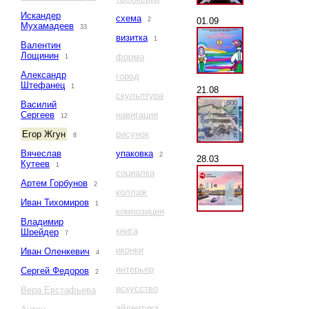
Искандер
схема
01.09
2
Мухамадеев
33
визитка
1
Валентин
Лощинин
форма
1
Александр
город
Штефанец
1
21.08
скульптура
Василий
Сергеев
навигация
12
Егор Жгун
рисунок
8
Вячеслав
упаковка
2
28.03
Кутеев
1
социалка
Артем Горбунов
2
коллаж
Иван Тихомиров
1
композиция
Владимир
книга
Шрейдер
7
иконки
Иван Оленкевич
4
интерьер
Сергей Федоров
2
искусство
Вера Евстафьева
айдентика