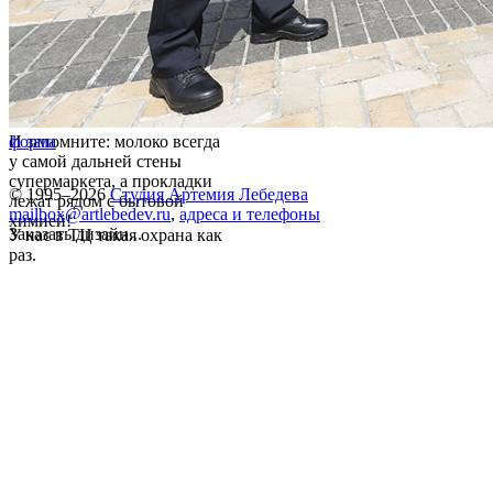
И запомните: молоко всегда
форма
у самой дальней стены
супермаркета, а прокладки
© 1995–2026
Студия Артемия Лебедева
лежат рядом с бытовой
mailbox@artlebedev.ru
,
адреса и телефоны
химией!
Заказать дизайн...
У нас в ТЦ такая охрана как
раз.