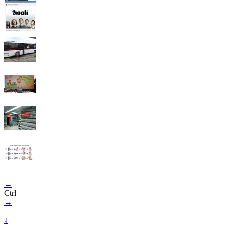
←
Ctrl
→
↓