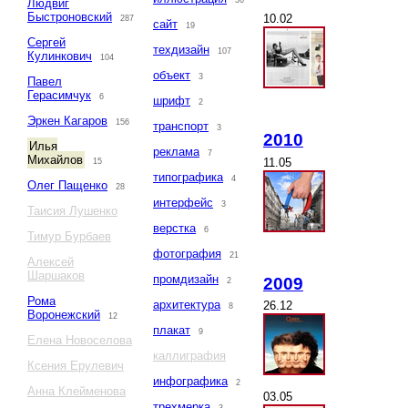
36
Людвиг
Быстроновский
10.02
287
сайт
19
Сергей
техдизайн
107
Кулинкович
104
объект
3
Павел
Герасимчук
6
шрифт
2
Эркен Кагаров
156
транспорт
3
2010
Илья
реклама
7
Михайлов
11.05
15
типографика
4
Олег Пащенко
28
интерфейс
3
Таисия Лушенко
верстка
6
Тимур Бурбаев
фотография
21
Алексей
Шаршаков
промдизайн
2009
2
Рома
архитектура
26.12
8
Воронежский
12
плакат
9
Елена Новоселова
каллиграфия
Ксения Ерулевич
инфографика
2
Анна Клейменова
03.05
трехмерка