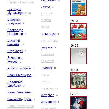
3
Евгений Казанцев
схема
1
Искандер
Мухамадеев
визитка
33
Валентин
форма
29.04
Лощинин
1
город
Александр
Штефанец
навигация
1
1
Василий
скульптура
Сергеев
12
19.03
рисунок
8
Егор Жгун
8
упаковка
Вячеслав
социалка
Кутеев
1
коллаж
Артем Горбунов
11
2
11.03
книга
Иван Тихомиров
1
иконки
Владимир
Шрейдер
7
композиция
Иван Оленкевич
4
04.02
интерьер
6
Сергей Федоров
2
искусство
1
Вера Евстафьева
айдентика