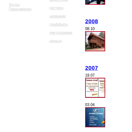
Антон
паттерн
Герасименко
название
2008
граффити
08.10
пиктограмма
деньги
2007
19.07
03.04