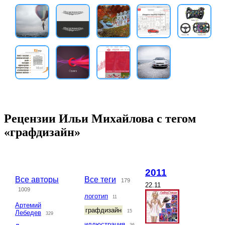
Рецензии Ильи Михайлова с тегом
«графдизайн»
2011
Все авторы
Все теги
179
22.11
1009
логотип
11
Артемий
графдизайн
15
Лебедев
329
иллюстрация