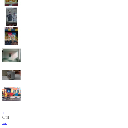
←
Ctrl
→