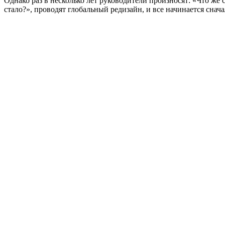
Однако раз в несколько лет руководители произносят: «Что же 
стало?», проводят глобальный редизайн, и все начинается снача