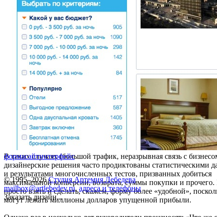
В таких случаях (большой трафик, неразрывная связь с бизнесо
форма
сайт
интерфейс
дизайнерские решения часто продиктованы статистическими 
и результатами многочисленных тестов, призванных добиться
© 1995–2026
Студия Артемия Лебедева
максимальной конверсии, возврата, суммы покупки и прочего.
mailbox@artlebedev.ru
,
адреса и телефоны
просто взять и сделать, скажем, форму более «удобной», поскол
Заказать дизайн...
могут лежать миллионы долларов упущенной прибыли.