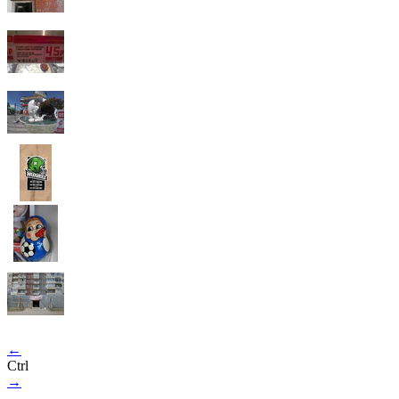
←
Ctrl
→