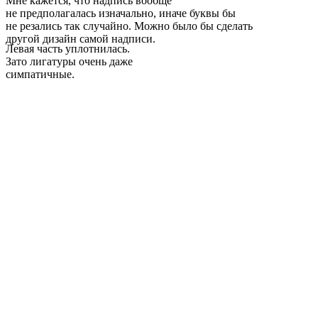
Мне кажется, что надпись вообще
не предполагалась изначально, иначе буквы бы
не резались так случайно. Можно было бы сделать
другой дизайн самой надписи.
Левая часть уплотнилась.
Зато лигатуры очень даже
симпатичные.