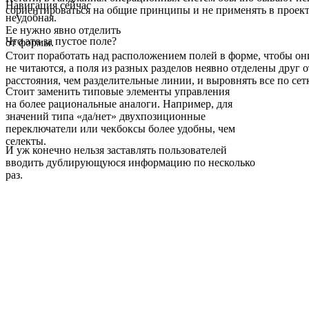
Навигация сейчас
сориентироваться на общие принципы и не применять в проек
неудобная.
Ее нужно явно отделить
Что это за пустое поле?
от формы.
Стоит поработать над расположением полей в форме, чтобы они
не читаются, а поля из разных разделов неявно отделены друг 
расстояния, чем разделительные линии, и выровнять все по сет
Cтоит заменить типовые элементы управления
на более рациональные аналоги. Например, для
значений типа «да/нет» двухпозиционные
переключатели или чекбоксы более удобны, чем
селекты.
И уж конечно нельзя заставлять пользователей
вводить дублирующуюся информацию по несколько
раз.