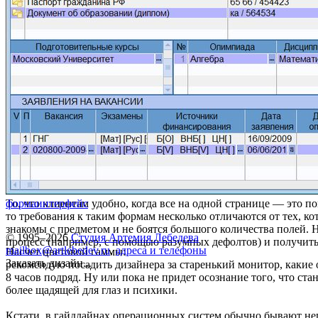
То, что клиентам удобно, когда все на одной странице — это
форма
интерфейс
то требования к таким формам несколько отличаются от тех, к
знакомы с предметом и не боятся большого количества полей.
© 1995–2026
Студия Артемия Лебедева
процесс (например, с помощью разумных дефолтов) и получи
mailbox@artlebedev.ru
,
адреса и телефоны
Насчет цветовой гаммы:
Заказать дизайн...
pекомендую посадить дизайнера за старенький монитор, какие 
8 часов подряд. Ну или пока не придет осознание того, что ст
более щадящей для глаз и психики.
Кстати, в гайдлайнах операционных систем обычно бывают неп