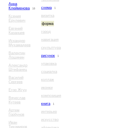
Анна
схема
Клейменова
1
16
визитка
Ксения
Ерулевич
форма
Евгений
город
Казанцев
навигация
Искандер
Мухамадеев
скульптура
Валентин
рисунок
1
Лощинин
упаковка
Александр
Штефанец
социалка
Василий
коллаж
Сергеев
иконки
Егор Жгун
композиция
Вячеслав
Кутеев
книга
1
Артем
интерьер
Горбунов
искусство
Иван
Тихомиров
айдентика