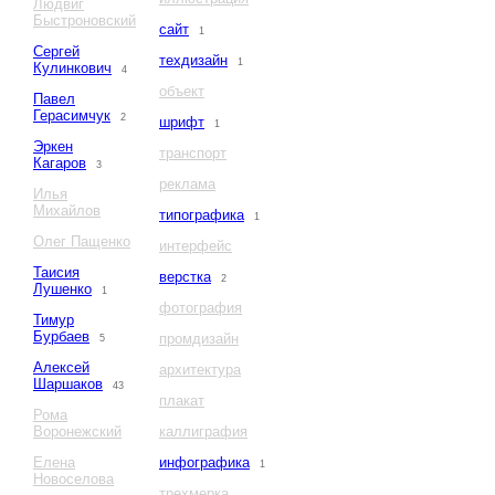
Людвиг
Быстроновский
сайт
1
Сергей
техдизайн
1
Кулинкович
4
объект
Павел
Герасимчук
2
шрифт
1
Эркен
транспорт
Кагаров
3
реклама
Илья
Михайлов
типографика
1
Олег Пащенко
интерфейс
Таисия
верстка
2
Лушенко
1
фотография
Тимур
Бурбаев
промдизайн
5
Алексей
архитектура
Шаршаков
43
плакат
Рома
Воронежский
каллиграфия
Елена
инфографика
1
Новоселова
трехмерка