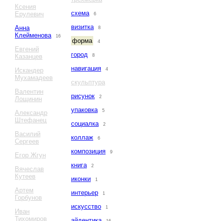
Ксения
схема
Ерулевич
6
визитка
Анна
8
Клейменова
16
форма
4
Евгений
город
Казанцев
8
навигация
Искандер
4
Мухамадеев
скульптура
Валентин
рисунок
2
Лощинин
упаковка
5
Александр
Штефанец
социалка
2
Василий
коллаж
6
Сергеев
композиция
9
Егор Жгун
книга
2
Вячеслав
Кутеев
иконки
1
Артем
интерьер
1
Горбунов
искусство
1
Иван
Тихомиров
айдентика