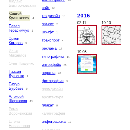
10
Людвиг
Быстроновский
сайт
65
Сергей
2016
техдизайн
15
Кулинкович
4
02.11
19.10
объект
2
Павел
Герасимчук
2
шрифт
1
Эркен
транспорт
4
Кагаров
3
реклама
17
Илья
19.05
Михайлов
типографика
14
Олег Пащенко
интерфейс
25
Таисия
верстка
43
Лушенко
1
фотография
3
Тимур
Бурбаев
промдизайн
5
Алексей
архитектура
Шаршаков
43
плакат
9
Рома
Воронежский
каллиграфия
Елена
инфографика
10
Новоселова
трехмерка