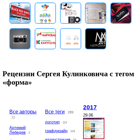
Рецензии Сергея Кулинковича с тегом
«форма»
2017
Все авторы
Все теги
289
29.06
77
логотип
119
Артемий
графдизайн
104
Лебедев
3
иллюстрация