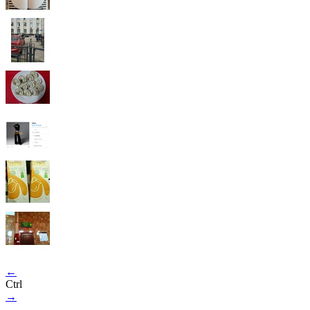
←
Ctrl
→