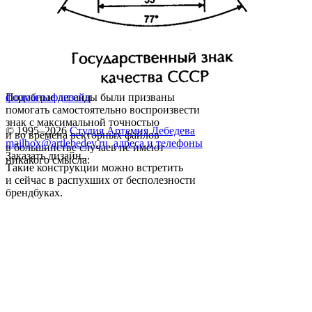
Подобные легенды были призваны
форма
графдизайн
помогать самостоятельно воспроизвести
знак с максимальной точностью
© 1995–2026
Студия Артемия Лебедева
и во времена векторных файлов
mailbox@artlebedev.ru
,
адреса и телефоны
в большинстве случаев не имеют
Заказать дизайн...
никакого смысла.
Такие конструкции можно встретить
и сейчас в распухших от бесполезности
брендбуках.