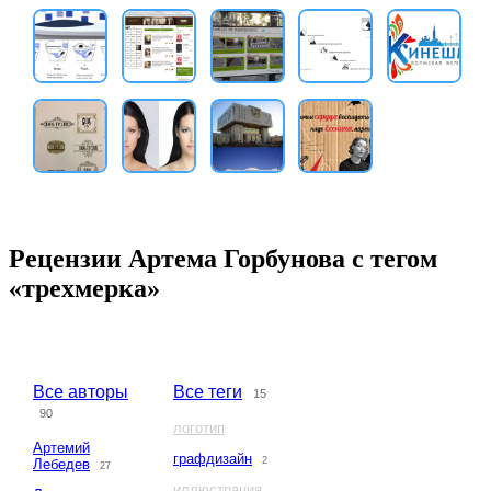
Рецензии Артема Горбунова с тегом
«трехмерка»
Все авторы
Все теги
15
90
логотип
Артемий
графдизайн
2
Лебедев
27
иллюстрация