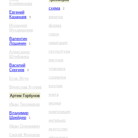
Клейменова
схема
2
Евгений
Казанцев
визитка
5
Искандер
форма
Мухамадеев
город
Валентин
навигация
Лощинин
1
скульптура
Александр
Штефанец
рисунок
Василий
упаковка
Сергеев
3
социалка
Егор Жгун
коллаж
Вячеслав Кутеев
книга
Артем Горбунов
иконки
Иван Тихомиров
композиция
Владимир
Шрейдер
1
интерьер
Иван Оленкевич
искусство
Сергей Федоров
айдентика