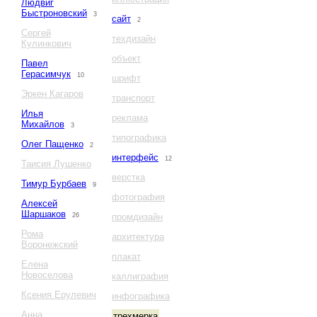
Людвиг
Быстроновский
3
сайт
2
Сергей
техдизайн
Кулинкович
объект
Павел
Герасимчук
10
шрифт
Эркен Кагаров
транспорт
Илья
реклама
Михайлов
3
типографика
Олег Пащенко
2
интерфейс
12
Таисия Лушенко
верстка
Тимур Бурбаев
9
фотография
Алексей
Шаршаков
26
промдизайн
Рома
архитектура
Воронежский
плакат
Елена
Новоселова
каллиграфия
Ксения Ерулевич
инфографика
Анна
трехмерка