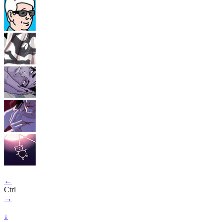
←
Ctrl
→
↓