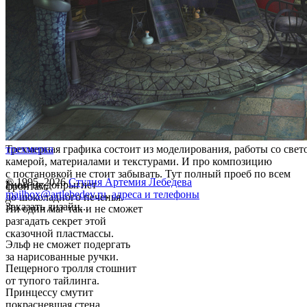
Трехмерная графика состоит из моделирования, работы со свет
трехмерка
камерой, материалами и текстурами. И про композицию
с постановкой не стоит забывать. Тут полный проеб по всем
© 1995–2026
Студия Артемия Лебедева
Гном не допрыгнет
фронтам.
mailbox@artlebedev.ru
,
адреса и телефоны
до шоколадного печенья.
Заказать дизайн...
Ни один маг так и не сможет
разгадать секрет этой
сказочной пластмассы.
Эльф не сможет подергать
за нарисованные ручки.
Пещерного тролля стошнит
от тупого тайлинга.
Принцессу смутит
покрасневшая стена.