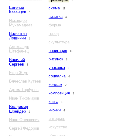
3
Евгений
схема
11
Казанцев
5
визитка
4
Искандер
Мухамадеев
форма
Валентин
город
Лощинин
1
скульптура
Александр
навигация
Штефанец
11
рисунок
Василий
8
Сергеев
3
упаковка
8
Егор Жгун
социалка
4
Вячеслав Кутеев
коллаж
2
Артем Горбунов
композиция
3
Иван Тихомиров
книга
1
Владимир
иконки
Шрейдер
4
1
интерьер
Иван Оленкевич
искусство
Сергей Федоров
айдентика