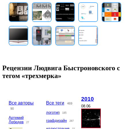
Рецензии Людвига Быстроновского с
тегом «трехмерка»
2010
Все авторы
Все теги
469
08.06
90
логотип
185
Артемий
графдизайн
287
Лебедев
27
иллюстрация