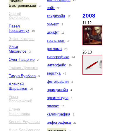
27
Людвиг
Быстроновский
3
сайт
95
Сергей
2008
техдизайн
12
Кулинкович
11.12
объект
3
Павел
Герасимчук
10
шрифт
11
Эркен Кагаров
транспорт
3
Илья
реклама
26
Михайлов
26.10
3
типографика
24
Олег Пащенко
2
интерфейс
29
Таисия Лушенко
верстка
49
Тимур Бурбаев
9
фотография
4
Алексей
Шаршаков
26
промдизайн
4
Рома
архитектура
1
Воронежский
плакат
10
Елена
Новоселова
каллиграфия
2
Ксения Ерулевич
инфографика
29
Анна Клейменова
трехмерка