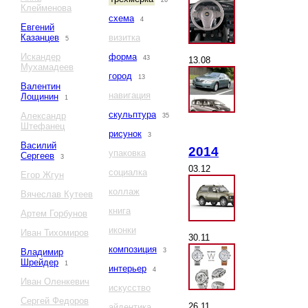
26
Клейменова
схема
4
Евгений
Казанцев
визитка
5
Искандер
форма
43
13.08
Мухамадеев
город
13
Валентин
навигация
Лощинин
1
скульптура
Александр
35
Штефанец
рисунок
3
Василий
2014
упаковка
Сергеев
3
03.12
социалка
Егор Жгун
коллаж
Вячеслав Кутеев
книга
Артем Горбунов
иконки
Иван Тихомиров
30.11
композиция
Владимир
3
Шрейдер
1
интерьер
4
Иван Оленкевич
искусство
Сергей Федоров
26.11
айдентика