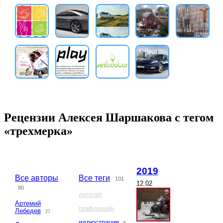
Рецензии Алексея Шаршакова с тегом
«трехмерка»
2019
Все авторы
Все теги
101
12.02
90
логотип
Артемий
графдизайн
Лебедев
27
иллюстрация