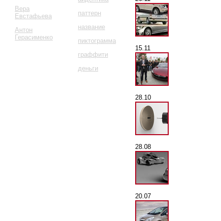
Вера
паттерн
Евстафьева
название
Антон
Герасименко
пиктограмма
15.11
граффити
деньги
28.10
28.08
20.07