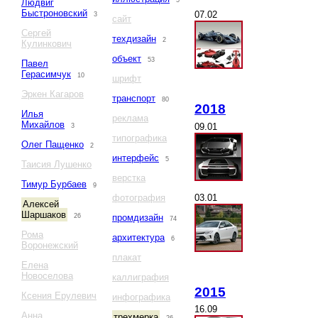
5
Людвиг
Быстроновский
07.02
3
сайт
Сергей
техдизайн
2
Кулинкович
объект
53
Павел
Герасимчук
10
шрифт
Эркен Кагаров
транспорт
80
2018
Илья
реклама
Михайлов
09.01
3
типографика
Олег Пащенко
2
интерфейс
5
Таисия Лушенко
верстка
Тимур Бурбаев
9
03.01
фотография
Алексей
Шаршаков
26
промдизайн
74
Рома
архитектура
6
Воронежский
плакат
Елена
Новоселова
каллиграфия
2015
Ксения Ерулевич
инфографика
16.09
Анна
трехмерка