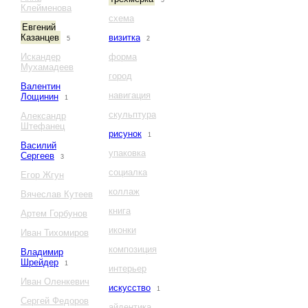
5
Клейменова
схема
Евгений
Казанцев
визитка
5
2
Искандер
форма
Мухамадеев
город
Валентин
навигация
Лощинин
1
скульптура
Александр
Штефанец
рисунок
1
Василий
упаковка
Сергеев
3
социалка
Егор Жгун
коллаж
Вячеслав Кутеев
книга
Артем Горбунов
иконки
Иван Тихомиров
композиция
Владимир
Шрейдер
1
интерьер
Иван Оленкевич
искусство
1
Сергей Федоров
айдентика