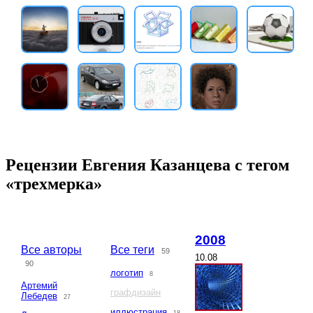
Рецензии Евгения Казанцева с тегом
«трехмерка»
2008
Все авторы
Все теги
59
10.08
90
логотип
8
Артемий
графдизайн
Лебедев
27
иллюстрация