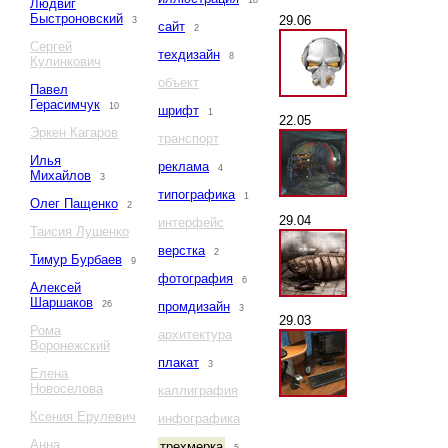
18
Людвиг
Быстроновский
29.06
3
сайт
2
Сергей
техдизайн
8
Кулинкович
объект
Павел
Герасимчук
10
шрифт
1
22.05
Эркен Кагаров
транспорт
Илья
реклама
4
Михайлов
3
типографика
1
Олег Пащенко
2
29.04
интерфейс
Таисия Лушенко
верстка
2
Тимур Бурбаев
9
фотография
6
Алексей
Шаршаков
26
промдизайн
3
29.03
Рома
архитектура
Воронежский
плакат
3
Елена
Новоселова
каллиграфия
Ксения Ерулевич
инфографика
Анна
трехмерка