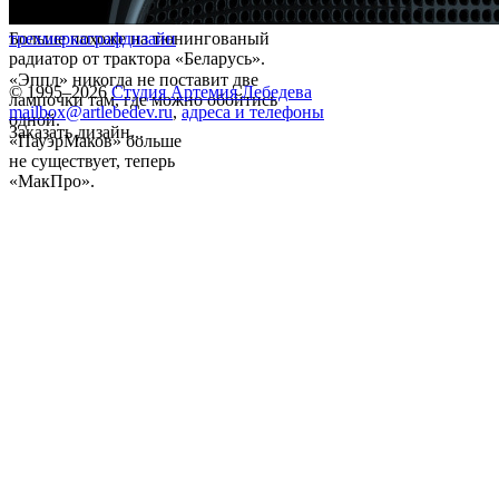
Больше похоже на тюнингованый
трехмерка
графдизайн
радиатор от трактора «Беларусь».
«Эппл» никогда не поставит две
© 1995–2026
Студия Артемия Лебедева
лампочки там, где можно обойтись
mailbox@artlebedev.ru
,
адреса и телефоны
одной.
Заказать дизайн...
«ПауэрМаков» больше
не существует, теперь
«МакПро».