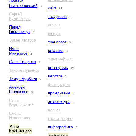
Людвиг
Быстроновский
3
сайт
38
Сергей
техдизайн
1
Кулинкович
объект
Павел
Герасимчук
10
шрифт
Эркен Кагаров
транспорт
5
Илья
реклама
3
Михайлов
3
типографика
Олег Пащенко
2
интерфейс
49
Таисия Лушенко
верстка
2
Тимур Бурбаев
9
фотография
Алексей
Шаршаков
26
промдизайн
1
Рома
архитектура
1
Воронежский
плакат
Елена
Новоселова
каллиграфия
Анна
инфографика
5
Клейменова
трехмерка