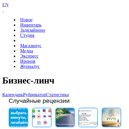
EN
Новое
Инвентарь
Задизайнено
Студия
Магазинус
Медиа
Экспресс
Иронов
Журналус
Бизнес-линч
Календарь
Рубрикатор
Статистика
Случайные рецензии