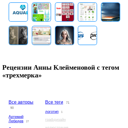
Рецензии Анны Клейменовой с тегом
«трехмерка»
Все авторы
Все теги
71
90
логотип
1
Артемий
графдизайн
Лебедев
27
иллюстрация