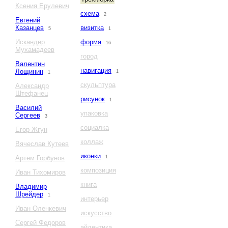
Ксения Ерулевич
схема
2
Евгений
Казанцев
визитка
5
1
Искандер
форма
16
Мухамадеев
город
Валентин
навигация
Лощинин
1
1
скульптура
Александр
Штефанец
рисунок
1
Василий
упаковка
Сергеев
3
социалка
Егор Жгун
коллаж
Вячеслав Кутеев
иконки
Артем Горбунов
1
композиция
Иван Тихомиров
книга
Владимир
Шрейдер
1
интерьер
Иван Оленкевич
искусство
Сергей Федоров
айдентика