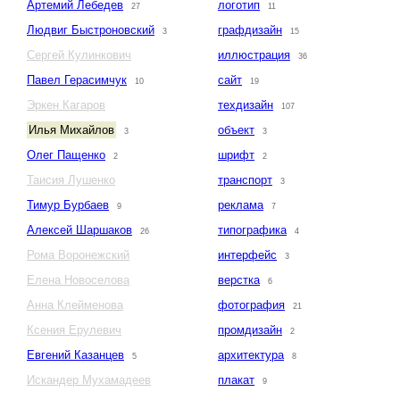
Артемий Лебедев
логотип
27
11
Людвиг Быстроновский
графдизайн
3
15
Сергей Кулинкович
иллюстрация
36
Павел Герасимчук
сайт
10
19
Эркен Кагаров
техдизайн
107
Илья Михайлов
объект
3
3
Олег Пащенко
шрифт
2
2
Таисия Лушенко
транспорт
3
Тимур Бурбаев
реклама
9
7
Алексей Шаршаков
типографика
26
4
Рома Воронежский
интерфейс
3
Елена Новоселова
верстка
6
Анна Клейменова
фотография
21
Ксения Ерулевич
промдизайн
2
Евгений Казанцев
архитектура
5
8
Искандер Мухамадеев
плакат
9