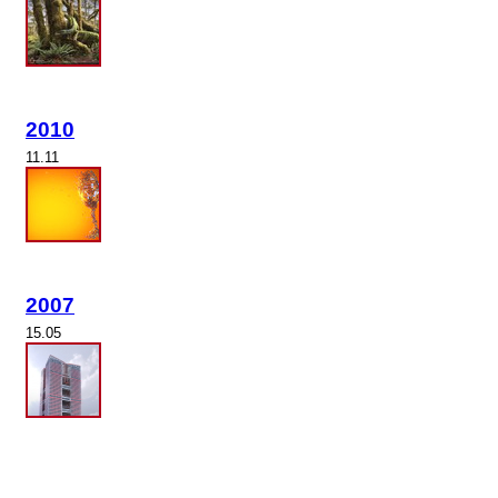
2010
11.11
2007
15.05