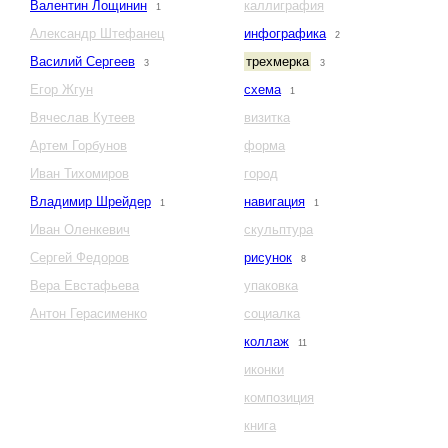
Валентин Лощинин
каллиграфия
1
Александр Штефанец
инфографика
2
Василий Сергеев
трехмерка
3
3
Егор Жгун
схема
1
Вячеслав Кутеев
визитка
Артем Горбунов
форма
Иван Тихомиров
город
Владимир Шрейдер
навигация
1
1
Иван Оленкевич
скульптура
Сергей Федоров
рисунок
8
Вера Евстафьева
упаковка
Антон Герасименко
социалка
коллаж
11
иконки
композиция
книга