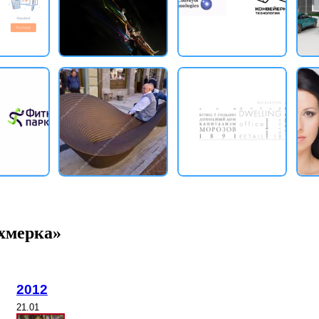
ехмерка»
2012
21.01