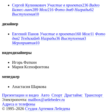
Сергей Кулинкович
Участие в проектах
236
Видео
Бизнес-линч
289
Мозг
216
Фото дня
9
Награды
62
Выступления
10
дизайнер
Евгений Панов
Участие в проектах
160
Мозг
11
Фото
дня
2
Техдизайн
6
Награды
36
Выступления
3
Мероприятия
10
видеодизайнеры
Игорь Фаткин
Мария Ксенофонтова
менеджер
Анастасия Шаркова
Презентации и видео
Авто
Спорт
Драгтаймс
Транспорт
Электропочта:
mailbox@artlebedev.ru
Адреса и телефоны
© 1995–2026
Студия Артемия Лебедева