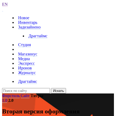
EN
Новое
Инвентарь
Задизайнено
Драгтаймс
Студия
Магазинус
Медиа
Экспресс
Иронов
Журналус
Драгтаймс
Искать
Фирстиль
Сайт
Титры
1.0
2.0
Вторая версия оформления