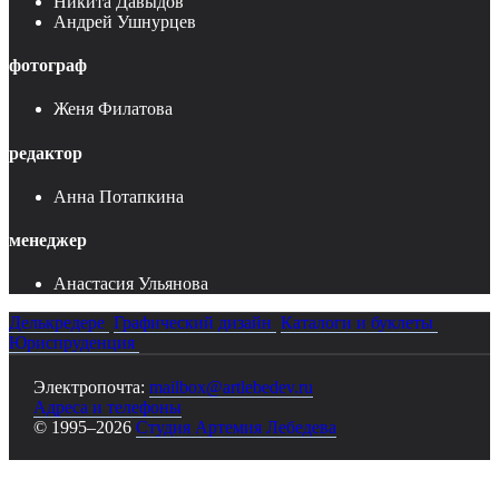
Никита Давыдов
Андрей Ушнурцев
фотограф
Женя Филатова
редактор
Анна Потапкина
менеджер
Анастасия Ульянова
Делькредере
Графический дизайн
Каталоги и буклеты
Юриспруденция
Электропочта:
mailbox@artlebedev.ru
Адреса и телефоны
© 1995–2026
Студия Артемия Лебедева