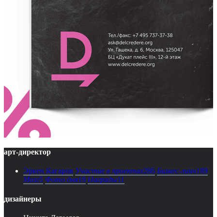
арт-директор
Эркен Кагаров
Участие в проектах
286
Бизнес-линч
189
Мозг
5
Фото дня
19
Награды
11
дизайнеры