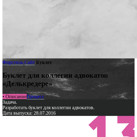
Фирстиль
Сайт
Буклет
Буклет для коллегии адвокатов
«Делькредере»
• Описание
Процесс
Задача.
Разработать буклет для коллегии адвокатов.
Дата выпуска: 28.07.2016