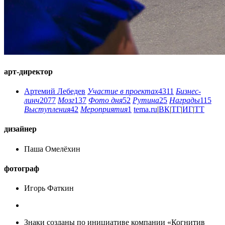
арт-директор
Артемий Лебедев
Участие в проектах
4311
Бизнес-
линч
2077
Мозг
137
Фото дня
52
Рутина
25
Награды
115
Выступления
42
Мероприятия
1
tema.ru
|
ВК
|
ТГ
|
ИГ
|
ТТ
дизайнер
Паша Омелёхин
фотограф
Игорь Фаткин
Знаки созданы по инициативе компании «Когнитив