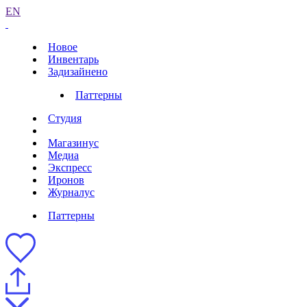
EN
Новое
Инвентарь
Задизайнено
Паттерны
Студия
Магазинус
Медиа
Экспресс
Иронов
Журналус
Паттерны