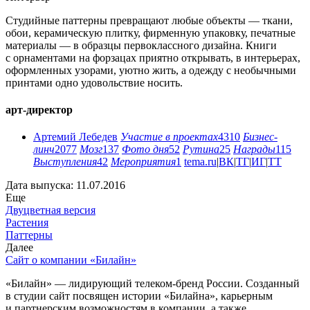
Студийные паттерны превращают любые объекты — ткани,
обои, керамическую плитку, фирменную упаковку, печатные
материалы — в образцы первоклассного дизайна. Книги
с орнаментами на форзацах приятно открывать, в интерьерах,
оформленных узорами, уютно жить, а одежду с необычными
принтами одно удовольствие носить.
арт-директор
Артемий Лебедев
Участие в проектах
4310
Бизнес-
линч
2077
Мозг
137
Фото дня
52
Рутина
25
Награды
115
Выступления
42
Мероприятия
1
tema.ru
|
ВК
|
ТГ
|
ИГ
|
ТТ
Дата выпуска: 11.07.2016
Еще
Двуцветная версия
Растения
Паттерны
Далее
Сайт о компании «Билайн»
«Билайн» — лидирующий телеком-бренд России. Созданный
в студии сайт посвящен истории «Билайна», карьерным
и партнерским возможностям в компании, а также