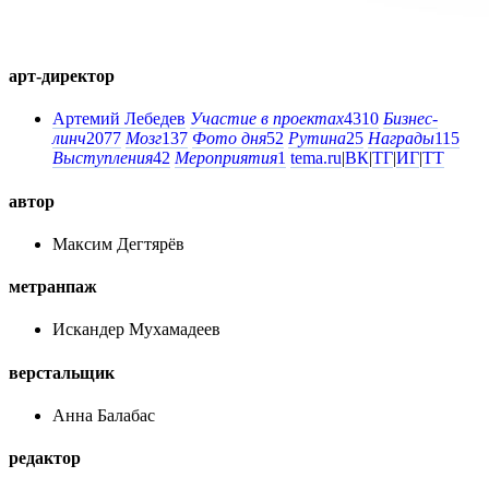
арт-директор
Артемий Лебедев
Участие в проектах
4310
Бизнес-
линч
2077
Мозг
137
Фото дня
52
Рутина
25
Награды
115
Выступления
42
Мероприятия
1
tema.ru
|
ВК
|
ТГ
|
ИГ
|
ТТ
автор
Максим Дегтярёв
метранпаж
Искандер Мухамадеев
верстальщик
Анна Балабас
редактор