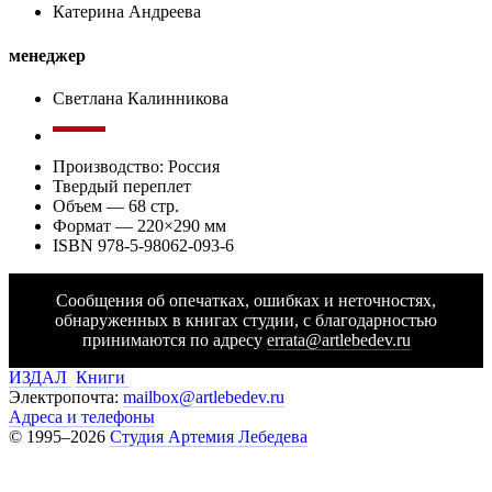
Катерина Андреева
менеджер
Светлана Калинникова
Производство: Россия
Твердый переплет
Объем — 68 стр.
Формат — 220
×
290 мм
ISBN 978-5-98062-093-6
Сообщения об опечатках, ошибках и неточностях,
обнаруженных в книгах студии, с благодарностью
принимаются по адресу
errata@artlebedev.ru
ИЗДАЛ
Книги
Электропочта:
mailbox@artlebedev.ru
Адреса и телефоны
© 1995–2026
Студия Артемия Лебедева