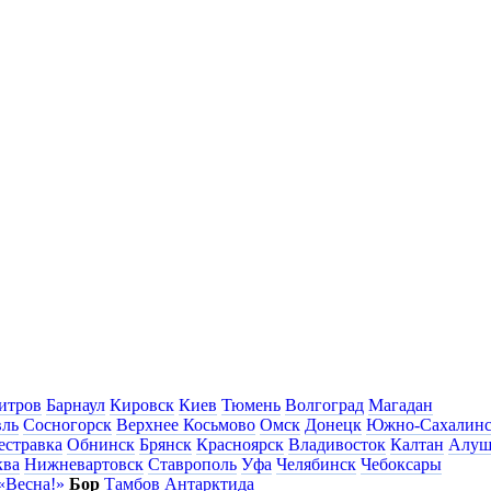
итров
Барнаул
Кировск
Киев
Тюмень
Волгоград
Магадан
вль
Сосногорск
Верхнее Косьмово
Омск
Донецк
Южно-Сахалин
естравка
Обнинск
Брянск
Красноярск
Владивосток
Калтан
Алуш
ква
Нижневартовск
Ставрополь
Уфа
Челябинск
Чебоксары
«Весна!»
Бор
Тамбов
Антарктида