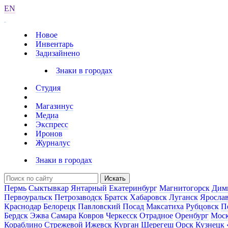
EN
Новое
Инвентарь
Задизайнено
Знаки в городах
Студия
Магазинус
Медиа
Экспресс
Иронов
Журналус
Знаки в городах
Искать
Пермь
Сыктывкар
Янтарный
Екатеринбург
Магнитогорск
Дим
Первоуральск
Петрозаводск
Братск
Хабаровск
Луганск
Яросла
Краснодар
Белорецк
Павловский Посад
Максатиха
Рубцовск
П
Бердск
Эжва
Самара
Ковров
Черкесск
Отрадное
Оренбург
Мос
Кораблино
Стрежевой
Ижевск
Курган
Шерегеш
Орск
Кузнецк