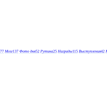
77
Мозг
137
Фото дня
52
Рутина
25
Награды
115
Выступления
42