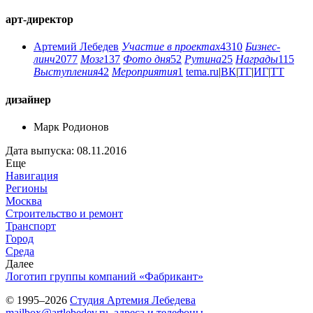
арт-директор
Артемий Лебедев
Участие в проектах
4310
Бизнес-
линч
2077
Мозг
137
Фото дня
52
Рутина
25
Награды
115
Выступления
42
Мероприятия
1
tema.ru
|
ВК
|
ТГ
|
ИГ
|
ТТ
дизайнер
Марк Родионов
Дата выпуска: 08.11.2016
Еще
Навигация
Регионы
Москва
Строительство и ремонт
Транспорт
Город
Среда
Далее
Логотип группы компаний «Фабрикант»
© 1995–2026
Студия Артемия Лебедева
mailbox@artlebedev.ru
,
адреса и телефоны