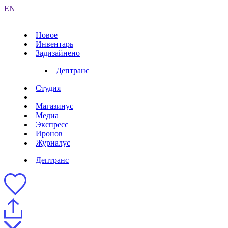
EN
Новое
Инвентарь
Задизайнено
Дептранс
Студия
Магазинус
Медиа
Экспресс
Иронов
Журналус
Дептранс