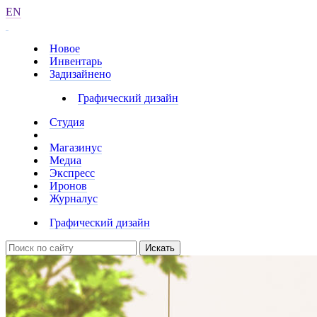
EN
Новое
Инвентарь
Задизайнено
Графический дизайн
Студия
Магазинус
Медиа
Экспресс
Иронов
Журналус
Графический дизайн
Искать