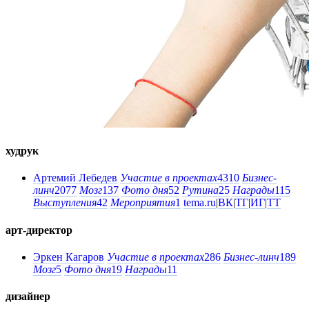
худрук
Артемий Лебедев
Участие в проектах
4310
Бизнес-
линч
2077
Мозг
137
Фото дня
52
Рутина
25
Награды
115
Выступления
42
Мероприятия
1
tema.ru
|
ВК
|
ТГ
|
ИГ
|
ТТ
арт-директор
Эркен Кагаров
Участие в проектах
286
Бизнес-линч
189
Мозг
5
Фото дня
19
Награды
11
дизайнер