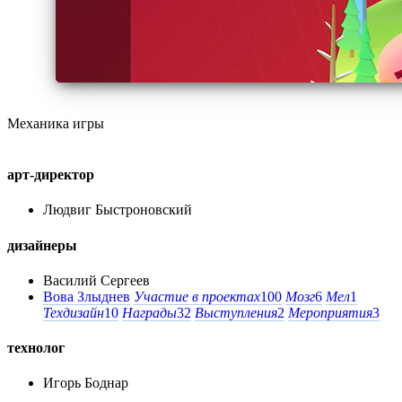
Механика игры
арт-директор
Людвиг Быстроновский
дизайнеры
Василий Сергеев
Вова Злыднев
Участие в проектах
100
Мозг
6
Мел
1
Техдизайн
10
Награды
32
Выступления
2
Мероприятия
3
технолог
Игорь Боднар