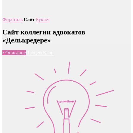
Фирстиль
Сайт
Буклет
Сайт коллегии адвокатов
«Делькредере»
• Описание
Процесс
Клон