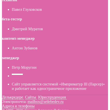
Павел Глуховсков
бета-тестер
Дмитрий Муратов
контент-менеджер
Антон Зубанов
менеджер
Петр Моругин
Сайт управляется системой «Имприматур III (Парсер)»
и работает как одностраничное приложение
Делькредере
Сайты
Юриспруденция
Электропочта:
mailbox@artlebedev.ru
Адреса и телефоны