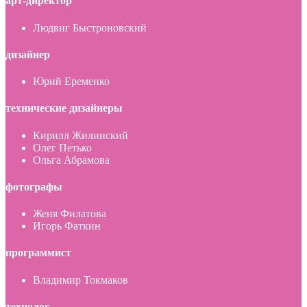
арт-директор
Людвиг Быстроновский
дизайнер
Юрий Еременко
технические дизайнеры
Кирилл Жилинский
Олег Петько
Ольга Абрамова
фотографы
Женя Филатова
Игорь Фаткин
программист
Владимир Токмаков
технолог