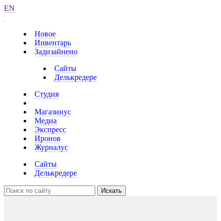
EN
Новое
Инвентарь
Задизайнено
Сайты
Делькредере
Студия
Магазинус
Медиа
Экспресс
Иронов
Журналус
Сайты
Делькредере
Искать