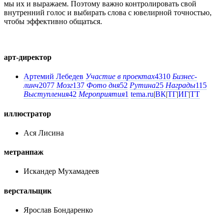
мы их и выражаем. Поэтому важно контролировать свой
внутренний голос и выбирать слова с ювелирной точностью,
чтобы эффективно общаться.
арт-директор
Артемий Лебедев
Участие в проектах
4310
Бизнес-
линч
2077
Мозг
137
Фото дня
52
Рутина
25
Награды
115
Выступления
42
Мероприятия
1
tema.ru
|
ВК
|
ТГ
|
ИГ
|
ТТ
иллюстратор
Ася Лисина
метранпаж
Искандер Мухамадеев
верстальщик
Ярослав Бондаренко