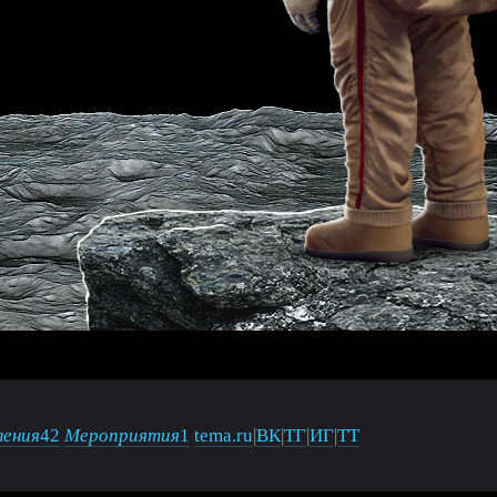
ения
42
Мероприятия
1
tema.ru
|
ВК
|
ТГ
|
ИГ
|
ТТ