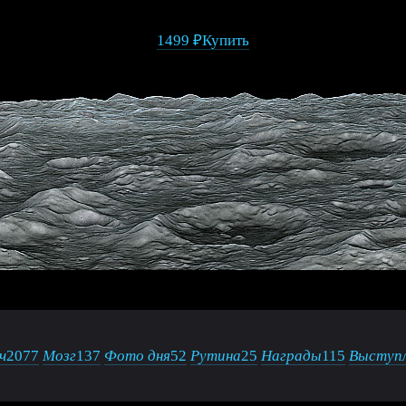
1499 ₽
Купить
ч
2077
Мозг
137
Фото дня
52
Рутина
25
Награды
115
Выступл