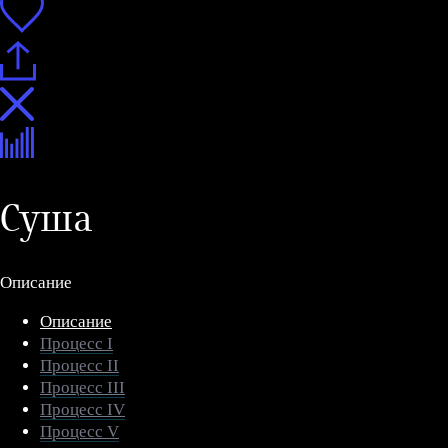
Суша
Описание
Описание
Процесс I
Процесс II
Процесс III
Процесс IV
Процесс V