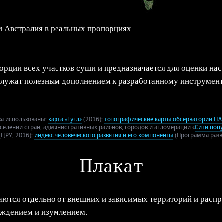
и Австралия в реальных пропорциях
рции всех участков суши и предназначается для оценки нас
служат полезным дополнением к разработанному инструмен
за использованы:
карта «Гугл»
(2016);
топографические карты обсерватории Н
аселении стран, административных районов, городов и агломераций «
Сити поп
(ЦРУ, 2016);
индекс человеческого развития и его компоненты
(Программа разви
Плакат
ются отдельно от внешних и зависимых территорий и распр
аждением и изумлением.