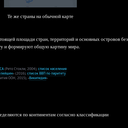
Те же страны на обычной карте
тоящей площади стран, территорий и основных островов без
ту и формируют общую картину мира.
АСА
(Рето Стокли, 2004);
список населения
улейшен
» (2016);
список ВВП по паритету
тия ООН, 2015); «
Википедия
»
еделяются по континентам согласно классификации