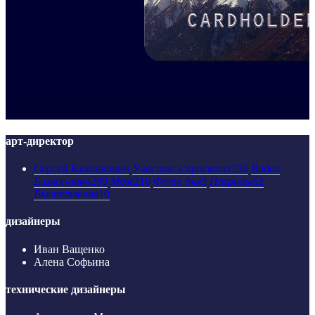
арт-директор
Сергей Кулинкович
Участие в проектах
236
Видео
Бизнес-линч
289
Мозг
216
Фото дня
9
Награды
62
Выступления
10
дизайнеры
Иван Ващенко
Алена Софьина
технические дизайнеры