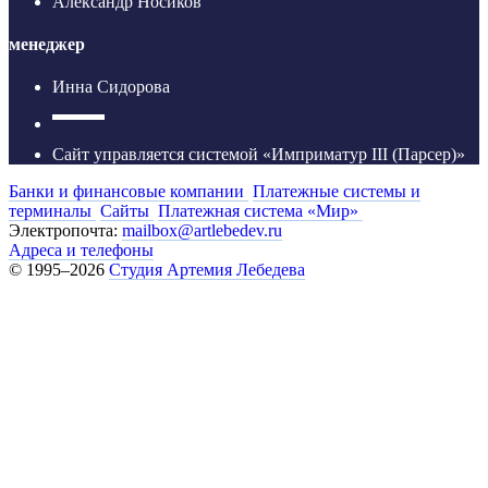
Александр Носиков
менеджер
Инна Сидорова
Сайт управляется системой «Имприматур III (Парсер)»
Банки и финансовые компании
Платежные системы и
терминалы
Сайты
Платежная система «Мир»
Электропочта:
mailbox@artlebedev.ru
Адреса и телефоны
© 1995–2026
Студия Артемия Лебедева