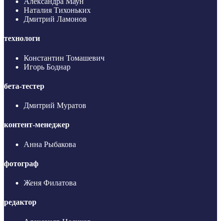
Александра Маун
Наталия Тихоньких
Дмитрий Ламонов
технологи
Константин Томашевич
Игорь Боднар
бета-тестер
Дмитрий Муратов
контент-менеджер
Анна Рыбакова
фотограф
Женя Филатова
редактор