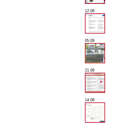
12.09
05.09
21.08
14.08