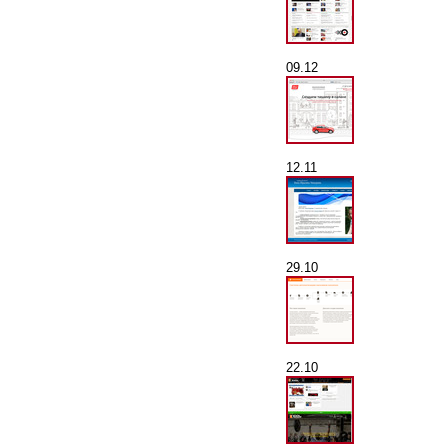
09.12
12.11
29.10
22.10