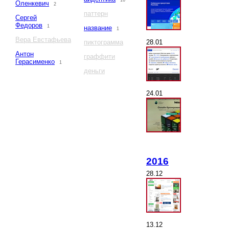
16
Оленкевич
2
паттерн
Сергей
Федоров
1
название
1
Вера Евстафьева
28.01
пиктограмма
Антон
граффити
Герасименко
1
деньги
24.01
2016
28.12
13.12