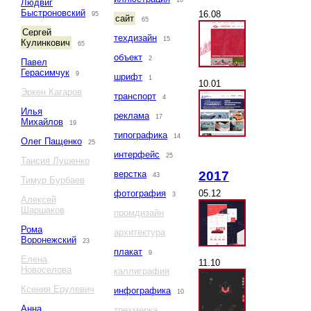
10
Людвиг
Быстроновский
16.08
95
сайт
65
Сергей
техдизайн
15
Кулинкович
65
объект
2
Павел
Герасимчук
9
шрифт
1
10.01
Эркен Кагаров
транспорт
4
Илья
реклама
17
Михайлов
19
типографика
14
Олег Пащенко
25
интерфейс
25
Таисия Лушенко
2017
верстка
43
Тимур Бурбаев
05.12
фотография
3
Алексей
Шаршаков
промдизайн
Рома
архитектура
Воронежский
23
плакат
9
Елена
11.10
Новоселова
каллиграфия
Ксения Ерулевич
инфографика
10
Анна
трехмерка