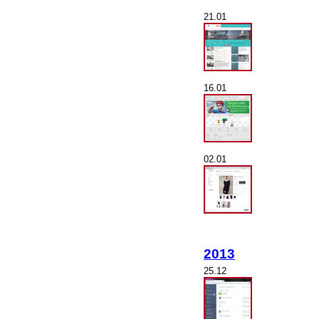
21.01
16.01
02.01
2013
25.12