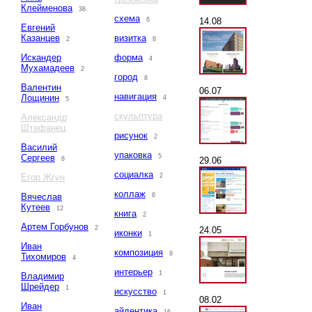
Клейменова
38
схема
14.08
6
Евгений
Казанцев
визитка
2
8
Искандер
форма
4
Мухамадеев
2
город
8
Валентин
06.07
навигация
Лощинин
4
5
скульптура
Александр
Штефанец
рисунок
2
Василий
упаковка
Сергеев
5
29.06
8
социалка
Егор Жгун
2
коллаж
Вячеслав
6
Кутеев
12
книга
2
Артем Горбунов
2
24.05
иконки
1
Иван
композиция
9
Тихомиров
4
интерьер
1
Владимир
Шрейдер
1
искусство
1
08.02
Иван
айдентика