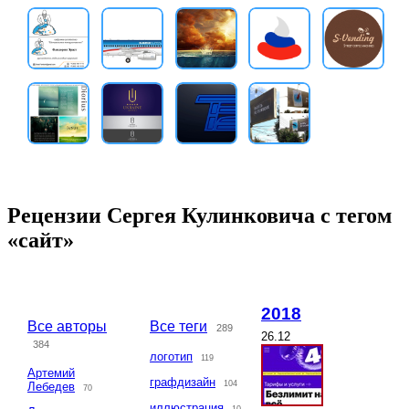
Рецензии Сергея Кулинковича с тегом
«сайт»
2018
Все авторы
Все теги
289
26.12
384
логотип
119
Артемий
графдизайн
104
Лебедев
70
иллюстрация