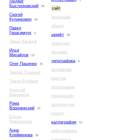
1
Людвиг
Быстроновский
95
сайт
Сергей
техдизайн
Кулинкович
65
объект
Павел
Герасимчук
9
шрифт
65
Эркен Кагаров
транспорт
Илья
реклама
Михайлов
19
типографика
9
Олег Пащенко
25
интерфейс
Таисия Лушенко
верстка
Тимур Бурбаев
фотография
Алексей
Шаршаков
промдизайн
Рома
архитектура
Воронежский
23
плакат
Елена
Новоселова
каллиграфия
53
Анна
инфографика
Клейменова
38
трехмерка