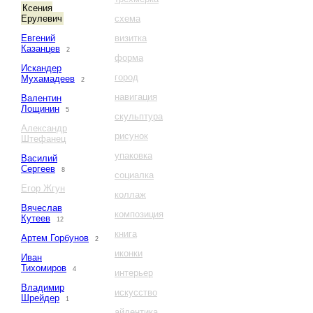
Ксения
Ерулевич
схема
Евгений
визитка
Казанцев
2
форма
Искандер
город
Мухамадеев
2
навигация
Валентин
Лощинин
5
скульптура
Александр
рисунок
Штефанец
упаковка
Василий
Сергеев
8
социалка
Егор Жгун
коллаж
Вячеслав
композиция
Кутеев
12
книга
Артем Горбунов
2
иконки
Иван
Тихомиров
4
интерьер
Владимир
искусство
Шрейдер
1
айдентика