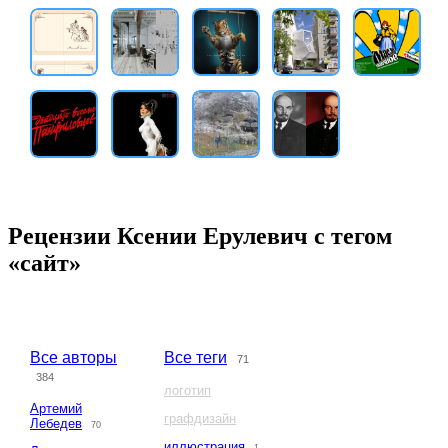
Рецензии Ксении Ерулевич с тегом
«сайт»
Все авторы
Все теги
71
384
логотип
Артемий
графдизайн
Лебедев
70
иллюстрация