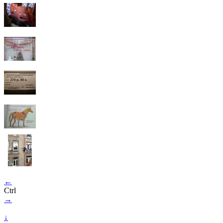
←
Ctrl
→
↓