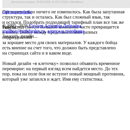
Принципиально ничего не изменилось. Как была запутанная
сайт
интерфейс
структура, так и осталась. Как был сложный язык, так
и остался. Подобрать подходящий тарифный план все так же
© 1995–2026
Студия Артемия Лебедева
Работа над сайтом большой компании часто превращается
тяжело.
mailbox@artlebedev.ru
,
адреса и телефоны
в войну. Войну между представителями разных
Заказать дизайн...
подразделений
за хорошее место для своих материалов. У каждого бойца
есть мнение на счет того, что должно быть представлено
на страницах сайта и в каком виде.
Новый дизайн «в клеточку» позволил объявить временное
перемирие: на первый взгляд всем найдется место. До тех
пор, пока на поле боя не вступит новый мощный противник,
который уже затаился и ждет. Имя ему статистика.