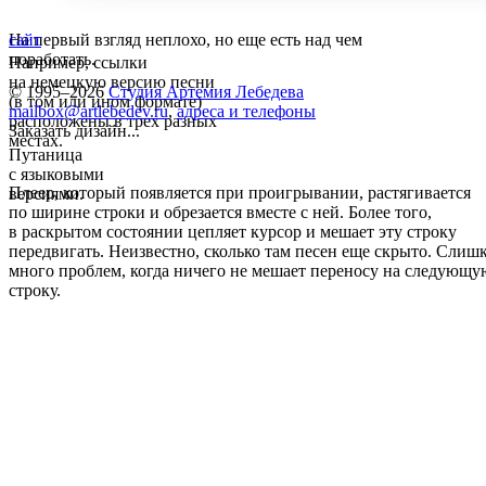
На первый взгляд неплохо, но еще есть над чем
сайт
поработать.
Например, ссылки
на немецкую версию песни
© 1995–2026
Студия Артемия Лебедева
(в том или ином формате)
mailbox@artlebedev.ru
,
адреса и телефоны
расположены в трех разных
Заказать дизайн...
местах.
Путаница
с языковыми
Плеер, который появляется при проигрывании, растягивается
версиями.
по ширине строки и обрезается вместе с ней. Более того,
в раскрытом состоянии цепляет курсор и мешает эту строку
передвигать. Неизвестно, сколько там песен еще скрыто. Слиш
много проблем, когда ничего не мешает переносу на следующу
строку.