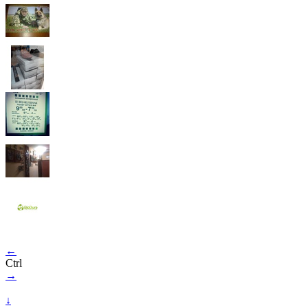
←
Ctrl
→
↓