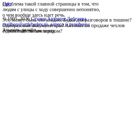
Проблема такой главной страницы в том, что
сайт
людям с улицы с ходу совершенно непонятно,
о чем вообще здесь идет речь.
© 1995–2026
Студия Артемия Лебедева
Это может быть что угодно. Будка для разговоров в тишине?
mailbox@artlebedev.ru
,
адреса и телефоны
Одноразовые аккумуляторы? Автомат по продаже чехлов
Заказать дизайн...
А ответ где-то там внизу.
с дополнительным зарядом?