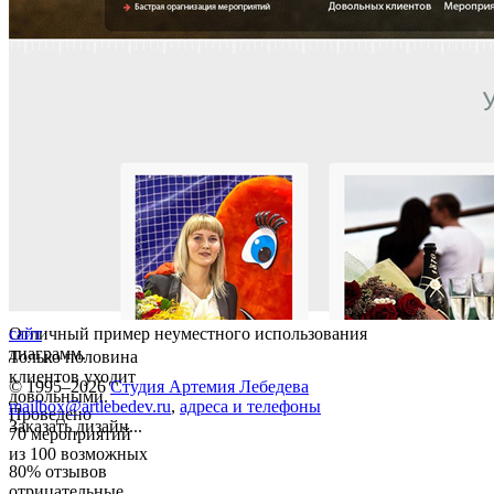
Отличный пример неуместного использования
сайт
диаграмм.
Только половина
клиентов уходит
© 1995–2026
Студия Артемия Лебедева
довольными.
mailbox@artlebedev.ru
,
адреса и телефоны
Проведено
Заказать дизайн...
70 мероприятий
из 100 возможных
80% отзывов
отрицательные