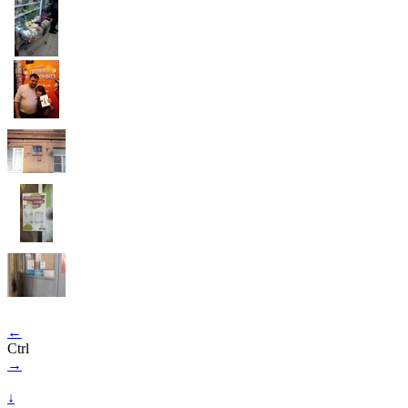
←
Ctrl
→
↓