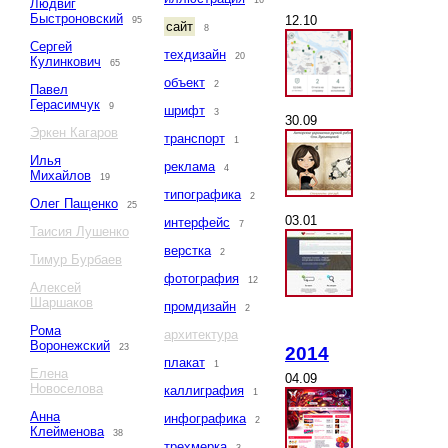
16
Людвиг
Быстроновский
12.10
95
сайт
8
Сергей
техдизайн
20
Кулинкович
65
объект
2
Павел
Герасимчук
9
шрифт
3
30.09
Эркен Кагаров
транспорт
1
Илья
реклама
4
Михайлов
19
типографика
2
Олег Пащенко
25
03.01
интерфейс
7
Таисия Лушенко
верстка
2
Тимур Бурбаев
фотография
12
Алексей
Шаршаков
промдизайн
2
Рома
архитектура
Воронежский
23
2014
плакат
1
Елена
04.09
Новоселова
каллиграфия
1
Анна
инфографика
2
Клейменова
38
трехмерка