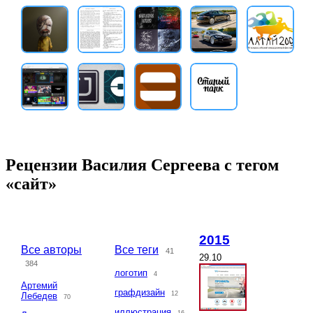
Рецензии Василия Сергеева с тегом
«сайт»
2015
Все авторы
Все теги
41
29.10
384
логотип
4
Артемий
графдизайн
12
Лебедев
70
иллюстрация