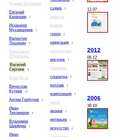
3
Ксения Ерулевич
схема
12.07
3
Евгений
Казанцев
визитка
2
Искандер
форма
Мухамадеев
2
город
1
Валентин
навигация
Лощинин
1
5
2012
скульптура
Александр
Штефанец
06.12
рисунок
1
Василий
упаковка
Сергеев
8
социалка
Егор Жгун
3
коллаж
Вячеслав
1
Кутеев
12
композиция
5
2006
Артем Горбунов
2
книга
30.10
Иван
иконки
1
Тихомиров
4
интерьер
1
Владимир
Шрейдер
1
искусство
1
Иван
айдентика