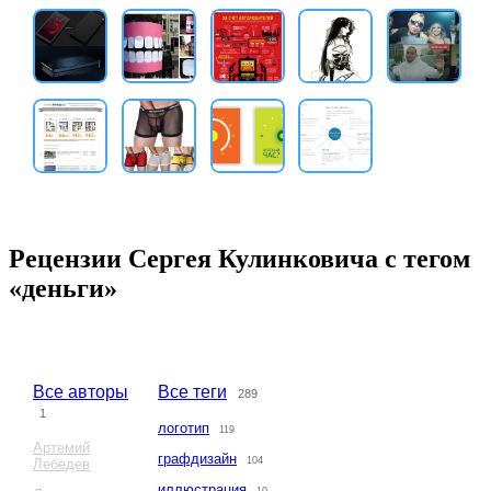
Рецензии Сергея Кулинковича с тегом
«деньги»
Все авторы
Все теги
289
1
логотип
119
Артемий
графдизайн
104
Лебедев
иллюстрация