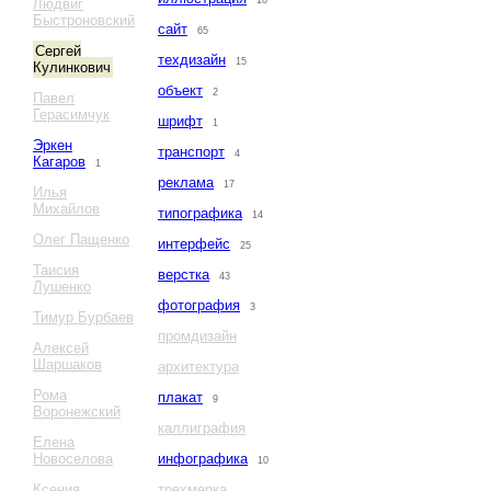
10
Людвиг
Быстроновский
сайт
65
Сергей
техдизайн
15
Кулинкович
объект
2
Павел
Герасимчук
шрифт
1
Эркен
транспорт
4
Кагаров
1
реклама
17
Илья
Михайлов
типографика
14
Олег Пащенко
интерфейс
25
Таисия
верстка
43
Лушенко
фотография
3
Тимур Бурбаев
промдизайн
Алексей
Шаршаков
архитектура
Рома
плакат
9
Воронежский
каллиграфия
Елена
Новоселова
инфографика
10
Ксения
трехмерка