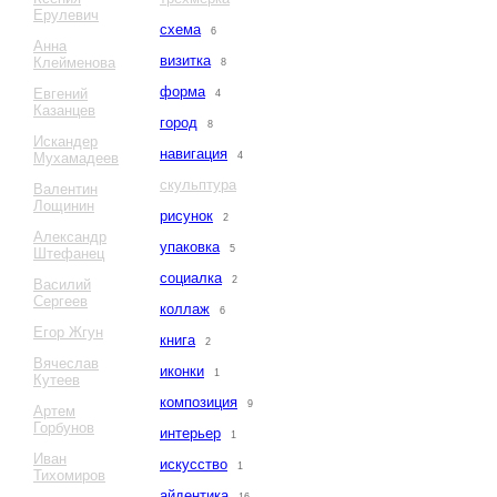
Ерулевич
схема
6
Анна
визитка
Клейменова
8
форма
Евгений
4
Казанцев
город
8
Искандер
навигация
Мухамадеев
4
скульптура
Валентин
Лощинин
рисунок
2
Александр
упаковка
5
Штефанец
социалка
2
Василий
Сергеев
коллаж
6
Егор Жгун
книга
2
Вячеслав
иконки
1
Кутеев
композиция
9
Артем
Горбунов
интерьер
1
Иван
искусство
1
Тихомиров
айдентика