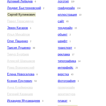
Артемий Лебедев
логотип
6
119
Людвиг Быстроновский
графдизайн
2
104
Сергей Кулинкович
иллюстрация
10
Павел Герасимчук
сайт
65
Эркен Кагаров
техдизайн
1
15
Илья Михайлов
объект
2
Олег Пащенко
шрифт
2
1
Таисия Лушенко
транспорт
39
4
Тимур Бурбаев
реклама
17
Алексей Шаршаков
типографика
14
Рома Воронежский
интерфейс
25
Елена Новоселова
верстка
8
43
Ксения Ерулевич
фотография
53
3
Анна Клейменова
промдизайн
Евгений Казанцев
архитектура
Искандер Мухамадеев
плакат
3
9