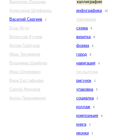
Валентин Лощинин
каллиграфия
Александр Штефанец
инфографика
10
Василий Сергеев
трехмерка
1
Егор Жгун
схема
6
Вячеслав Кутеев
визитка
8
Артем Горбунов
форма
4
Иван Тихомиров
город
8
Владимир Шрейдер
навигация
4
Иван Оленкевич
скульптура
Вера Евстафьева
рисунок
2
Сергей Федоров
упаковка
5
Антон Герасименко
социалка
2
коллаж
6
композиция
9
книга
2
иконки
1