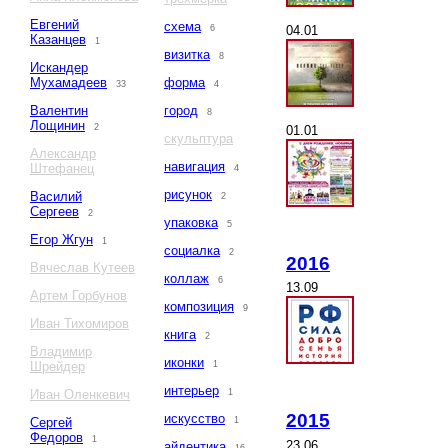
Евгений
схема
04.01
6
Казанцев
1
визитка
8
Искандер
Мухамадеев
форма
33
4
Валентин
город
8
Лощинин
2
01.01
скульптура
Александр
навигация
Штефанец
4
рисунок
Василий
2
Сергеев
2
упаковка
5
Егор Жгун
1
социалка
2
2016
Вячеслав Кутеев
коллаж
6
13.09
Артем Горбунов
композиция
9
Иван Тихомиров
книга
2
Владимир
иконки
Шрейдер
1
интерьер
Иван Оленкевич
1
2015
искусство
Сергей
1
Федоров
1
23.06
айдентика