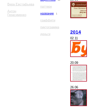
16
Вера Евстафьева
паттерн
Антон
название
1
Герасименко
граффити
пиктограмма
2014
деньги
02.11
20.09
26.06