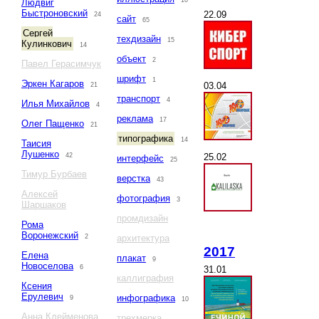
10
Людвиг
Быстроновский
22.09
24
сайт
65
Сергей
техдизайн
15
Кулинкович
14
объект
2
Павел Герасимчук
шрифт
1
Эркен Кагаров
03.04
21
транспорт
4
Илья Михайлов
4
реклама
17
Олег Пащенко
21
типографика
14
Таисия
Лушенко
25.02
42
интерфейс
25
Тимур Бурбаев
верстка
43
Алексей
фотография
3
Шаршаков
промдизайн
Рома
Воронежский
2
архитектура
2017
Елена
плакат
9
Новоселова
6
31.01
каллиграфия
Ксения
Ерулевич
инфографика
9
10
Анна Клейменова
трехмерка