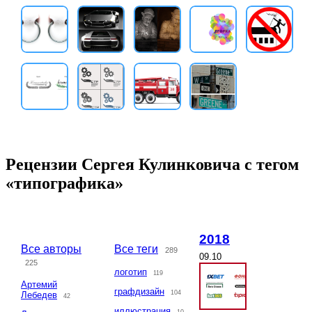
Рецензии Сергея Кулинковича с тегом
«типографика»
2018
Все авторы
Все теги
289
09.10
225
логотип
119
Артемий
графдизайн
104
Лебедев
42
иллюстрация