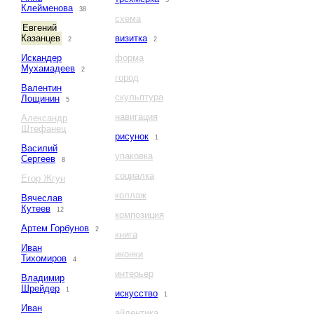
5
Клейменова
38
схема
Евгений
Казанцев
визитка
2
2
Искандер
форма
Мухамадеев
2
город
Валентин
скульптура
Лощинин
5
навигация
Александр
Штефанец
рисунок
1
Василий
упаковка
Сергеев
8
социалка
Егор Жгун
коллаж
Вячеслав
Кутеев
12
композиция
Артем Горбунов
2
книга
Иван
иконки
Тихомиров
4
интерьер
Владимир
Шрейдер
1
искусство
1
Иван
айдентика