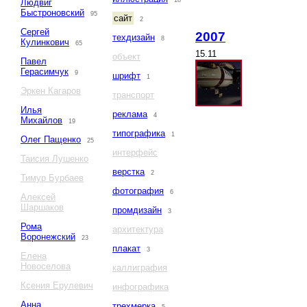
18
Людвиг
Быстроновский
95
сайт
2
Сергей
2007
техдизайн
8
Кулинкович
65
15.11
объект
Павел
Герасимчук
9
шрифт
1
Эркен Кагаров
транспорт
Илья
реклама
4
Михайлов
19
типографика
1
Олег Пащенко
25
интерфейс
Таисия Лушенко
верстка
2
Тимур Бурбаев
фотография
6
Алексей
Шаршаков
промдизайн
3
Рома
архитектура
Воронежский
23
плакат
3
Елена
Новоселова
каллиграфия
Ксения Ерулевич
инфографика
Анна
трехмерка