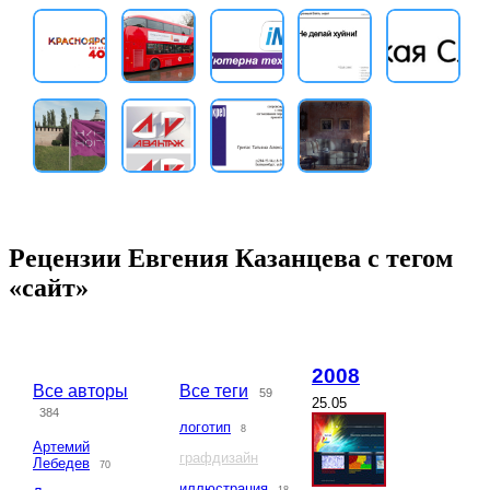
Рецензии Евгения Казанцева с тегом
«сайт»
2008
Все авторы
Все теги
59
25.05
384
логотип
8
Артемий
графдизайн
Лебедев
70
иллюстрация