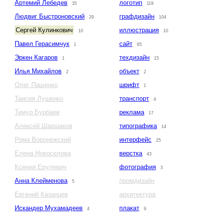
Артемий Лебедев
логотип
35
119
Людвиг Быстроновский
графдизайн
29
104
Сергей Кулинкович
иллюстрация
10
10
Павел Герасимчук
сайт
1
65
Эркен Кагаров
техдизайн
1
15
Илья Михайлов
объект
2
2
Олег Пащенко
шрифт
1
Таисия Лушенко
транспорт
4
Тимур Бурбаев
реклама
17
Алексей Шаршаков
типографика
14
Рома Воронежский
интерфейс
25
Елена Новоселова
верстка
43
Ксения Ерулевич
фотография
3
Анна Клейменова
промдизайн
5
Евгений Казанцев
архитектура
Искандер Мухамадеев
плакат
4
9