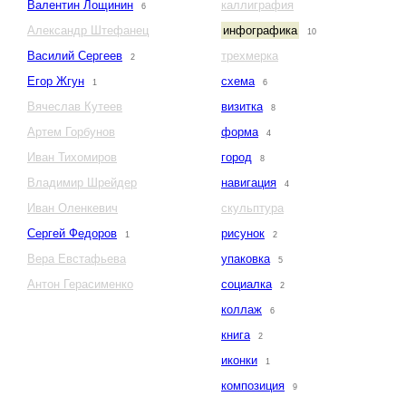
Валентин Лощинин
каллиграфия
6
Александр Штефанец
инфографика
10
Василий Сергеев
трехмерка
2
Егор Жгун
схема
1
6
Вячеслав Кутеев
визитка
8
Артем Горбунов
форма
4
Иван Тихомиров
город
8
Владимир Шрейдер
навигация
4
Иван Оленкевич
скульптура
Сергей Федоров
рисунок
1
2
Вера Евстафьева
упаковка
5
Антон Герасименко
социалка
2
коллаж
6
книга
2
иконки
1
композиция
9