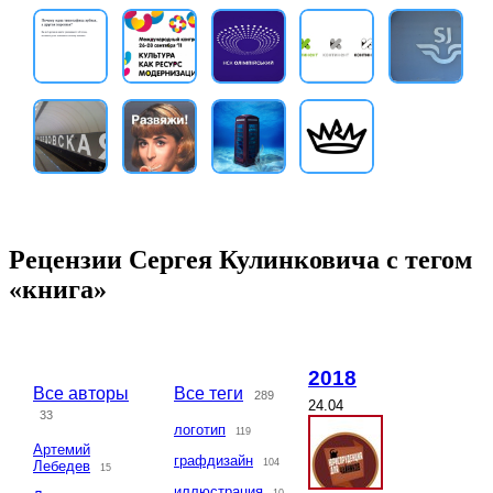
Рецензии Сергея Кулинковича с тегом
«книга»
2018
Все авторы
Все теги
289
24.04
33
логотип
119
Артемий
графдизайн
104
Лебедев
15
иллюстрация