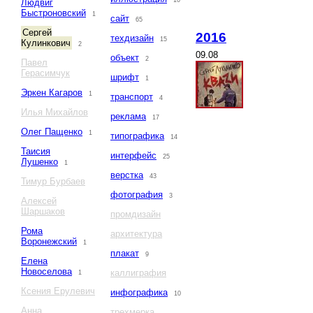
10
Людвиг
Быстроновский
1
сайт
65
Сергей
2016
техдизайн
15
Кулинкович
2
09.08
объект
2
Павел
Герасимчук
шрифт
1
Эркен Кагаров
1
транспорт
4
Илья Михайлов
реклама
17
Олег Пащенко
1
типографика
14
Таисия
интерфейс
25
Лушенко
1
верстка
43
Тимур Бурбаев
фотография
3
Алексей
Шаршаков
промдизайн
Рома
архитектура
Воронежский
1
плакат
9
Елена
Новоселова
каллиграфия
1
Ксения Ерулевич
инфографика
10
Анна
трехмерка