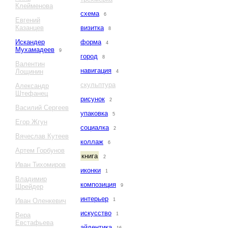
Клейменова
схема
6
Евгений
Казанцев
визитка
8
Искандер
форма
4
Мухамадеев
9
город
8
Валентин
навигация
Лощинин
4
скульптура
Александр
Штефанец
рисунок
2
Василий Сергеев
упаковка
5
Егор Жгун
социалка
2
Вячеслав Кутеев
коллаж
6
Артем Горбунов
книга
2
Иван Тихомиров
иконки
1
Владимир
композиция
Шрейдер
9
интерьер
Иван Оленкевич
1
искусство
Вера
1
Евстафьева
айдентика