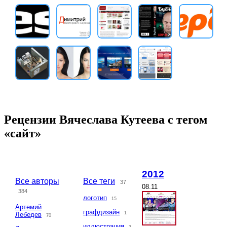
Рецензии Вячеслава Кутеева с тегом
«сайт»
2012
Все авторы
Все теги
37
08.11
384
логотип
15
Артемий
графдизайн
1
Лебедев
70
иллюстрация