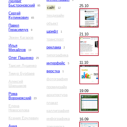
3
Людвиг
Быстроновский
25.10
95
сайт
12
Сергей
техдизайн
Кулинкович
65
объект
Павел
Герасимчук
9
шрифт
1
21.10
Эркен Кагаров
транспорт
Илья
реклама
2
Михайлов
19
типографика
Олег Пащенко
25
11.10
интерфейс
5
Таисия Лушенко
верстка
1
Тимур Бурбаев
фотография
Алексей
Шаршаков
промдизайн
19.09
Рома
архитектура
Воронежский
23
плакат
Елена
Новоселова
каллиграфия
Ксения Ерулевич
инфографика
16.09
Анна
трехмерка