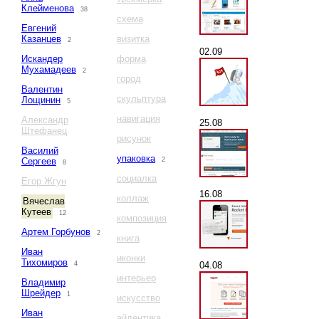
Клейменова
38
схема
Евгений
Казанцев
визитка
2
02.09
Искандер
форма
Мухамадеев
2
город
Валентин
скульптура
Лощинин
5
навигация
Александр
25.08
Штефанец
рисунок
Василий
упаковка
Сергеев
2
8
социалка
Егор Жгун
16.08
коллаж
Вячеслав
Кутеев
12
композиция
Артем Горбунов
2
книга
Иван
иконки
Тихомиров
04.08
4
интерьер
Владимир
Шрейдер
1
искусство
Иван
айдентика